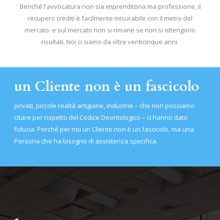
Benché l'avvocatura non sia imprenditoria ma professione, il
recupero crediti è facilmente misurabile con il metro del
mercato: e sul mercato non si rimane se non si ottengono
risultati. Noi ci siamo da oltre venticinque anni.
un Cliente non è un fascicolo
privati, piccole realtà artigiane, industrie – che non possiamo
citare per rispetto del Codice Deontologico – ci hanno dato
fiducia. Perchè per noi un Cliente non è un fascicolo, ma una
Persona che ha bisogno di assistenza specifica.