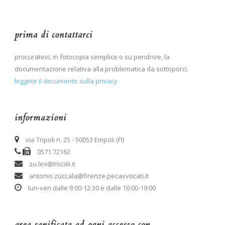
prima di contattarci
procuratevi, in fotocopia semplice o su pendrive, la
documentazione relativa alla problematica da sottoporci.
leggete il documento sulla privacy
informazioni
via Tripoli n. 25 - 50053 Empoli (FI)
0571.72162
zu.lex@tiscali.it
antonio.zuccala@firenze.pecavvocati.it
lun-ven dalle 9:00-12:30 e dalle 16:00-19:00
area sanificata ad ogni accesso con